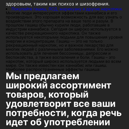
здоровьем, таким как психоз и шизофрения.
Покупайте гашиш, ЛСД, марихуану и другие наркотики.
Многие люди интересуются эффектами каннабиса и его
производных. Это хорошая возможность для вас узнать о
воздействии этого препарата на ваше тело и разум. В
прошлом гашиш обычно курили люди, работавшие в
индустрии каннабиса. Сегодня он широко используется в
качестве рекреационного наркотика. Он также
используется некоторыми людьми для повышения уровня
энергии и концентрации. Гашиш — это не только
рекреационный наркотик, но и важное лекарство для
многих людей с различными заболеваниями. Его можно
использовать для лечения бессонницы, депрессии и
беспокойства, а также воспаления и боли. Гашиш – это
наркотик, который широко используется людьми во всем
мире. Он также известен как каннабис или гашиш.
Наиболее распространенные эффекты гашиша:
Мы предлагаем
широкий ассортимент
товаров, который
удовлетворит все ваши
потребности, когда речь
идет об употреблении