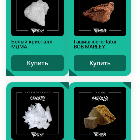
Белый кристалл
Гашиш ice-o-lator
МДМА.
BOB MARLEY.
Купить
Купить