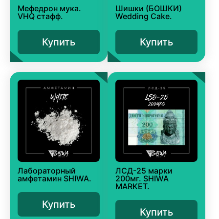
Мефедрон мука.
Шишки (БОШКИ)
VHQ стафф.
Wedding Cake.
Купить
Купить
Лабораторный
ЛСД-25 марки
амфетамин SHIWA.
200мг. SHIWA
MARKET.
Купить
Купить