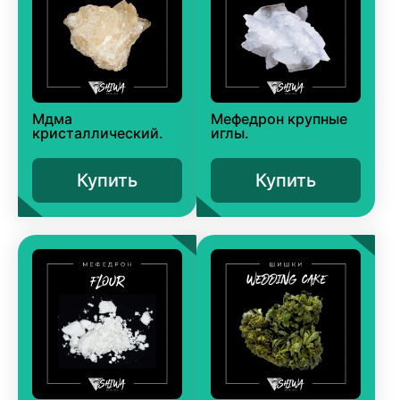
Мдма
Мефедрон крупные
кристаллический.
иглы.
Купить
Купить