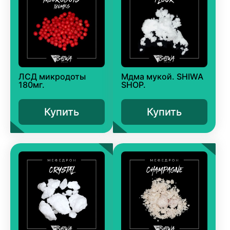
ЛСД микродоты
Мдма мукой. SHIWA
180мг.
SHOP.
Купить
Купить