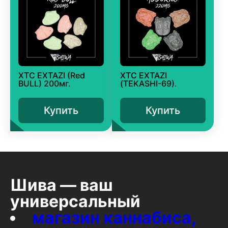
XTC EXTAZI (Red
XTC EXTAZI
BULL) 200мг.
(TEKASHI-69).
Купить
Купить
Шива — ваш
универсальный
магазин каннабиса,