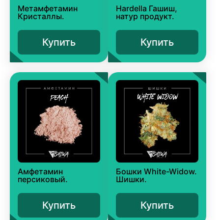
Метамфетамин
Hardella Гашиш,
Кристаллы.
натур продукт.
Купить
Купить
Амфетамин
Бошки White-Widow.
персиковый.
Шишки.
Купить
Купить