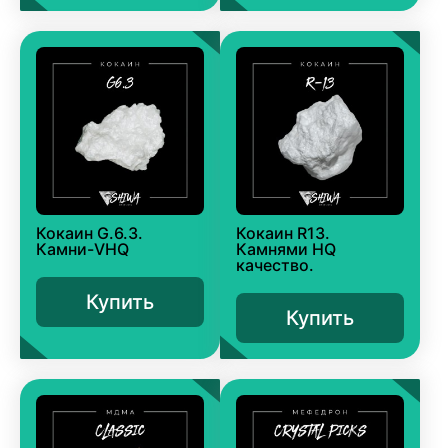
Кокаин G.6.3.
Кокаин R13.
Камни-VHQ
Камнями HQ
качество.
Купить
Купить