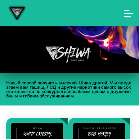
Новый способ получить высокий. Шива другой. Мы предл
агаем вам гашиш, ЛСД и другие наркотики самого высок
ого качества по конкурентоспособным ценам с дружелю
бным и гибким обслуживанием.