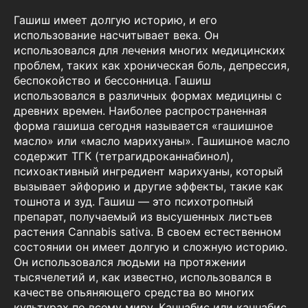
Гашиш имеет долгую историю, и его
использование насчитывает века. Он
использовался для лечения многих медицинских
проблем, таких как хроническая боль, депрессия,
беспокойство и бессонница. Гашиш
использовался в различных формах медицины с
древних времен. Наиболее распространенная
форма гашиша сегодня называется «гашишное
масло» или «масло марихуаны». Гашишное масло
содержит ТГК (тетрагидроканнабинол),
психоактивный ингредиент марихуаны, который
вызывает эйфорию и другие эффекты, такие как
тошнота и зуд. Гашиш — это психотропный
препарат, получаемый из высушенных листьев
растения Cannabis sativa. В своем естественном
состоянии он имеет долгую и сложную историю.
Он использовался людьми на протяжении
тысячелетий и, как известно, использовался в
качестве опьяняющего средства во многих
культурах по всему миру. Каннабис или каннабис