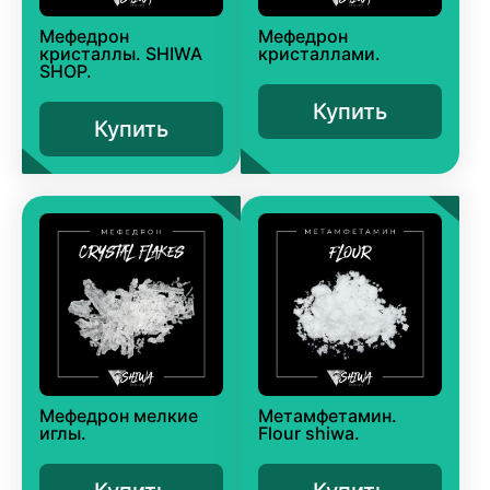
Мефедрон
Мефедрон
кристаллы. SHIWA
кристаллами.
SHOP.
Купить
Купить
Мефедрон мелкие
Метамфетамин.
иглы.
Flour shiwa.