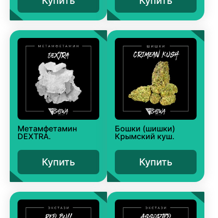
Купить
Купить
Метамфетамин
Бошки (шишки)
DEXTRA.
Крымский куш.
Купить
Купить