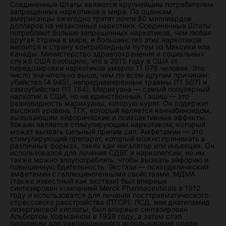
Соединенные Штаты являются крупнейшим потребителем
запрещенных наркотиков в мире. По оценкам,
американцы ежегодно тратят почти 80 миллиардов
долларов на незаконные наркотики. Соединенные Штаты
потребляют больше запрещенных наркотиков, чем любая
другая страна в мире, и большинство этих наркотиков
ввозится в страну контрабандным путем из Мексики или
Канады. Министерство здравоохранения и социальных
служб США сообщило, что в 2015 году в США от
передозировки наркотиков умерло 11 078 человек. Это
число значительно выше, чем по всем другим причинам:
убийство (4 945), непреднамеренные травмы (11 507) и
самоубийство (11 784). Марихуана — самый популярный
наркотик в США, но не единственный. Гашиш — это
разновидность марихуаны, которую курят. Он содержит
высокий уровень ТГК, который является каннабиноидом,
вызывающим эйфорические и психоактивные эффекты.
Кокаин является стимулирующим наркотиком, который
может вызвать сильный прилив сил. Амфетамин — это
стимулирующий препарат, который можно принимать в
различных формах, таких как ингалятор или инъекция. Он
использовался для лечения СДВГ и нарколепсии, но им
также можно злоупотреблять, чтобы вызвать эйфорию и
повышенную бдительность. Экстази — психоделический
амфетамин с галлюциногенными свойствами. МДМА
(также известный как экстази) был впервые
синтезирован компанией Merck Pharmaceuticals в 1912
году и использовался для лечения посттравматического
стрессового расстройства (ПТСР). ЛСД, или диэтиламид
лизергиновой кислоты, был впервые синтезирован
Альбертом Хофманном в 1938 году, а затем стал
популярен для рекреационного использования среди