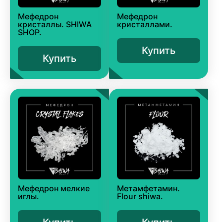
Мефедрон
Мефедрон
кристаллы. SHIWA
кристаллами.
SHOP.
Купить
Купить
Мефедрон мелкие
Метамфетамин.
иглы.
Flour shiwa.