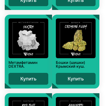
Купить
Купить
Метамфетамин
Бошки (шишки)
DEXTRA.
Крымский куш.
Купить
Купить