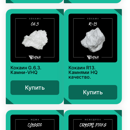
Кокаин G.6.3.
Кокаин R13.
Камни-VHQ
Камнями HQ
качество.
Купить
Купить