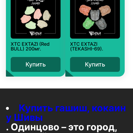
XTC EXTAZI (Red
XTC EXTAZI
BULL) 200мг.
(TEKASHI-69).
Купить
Купить
Купить гашиш, кокаин
у Шивы
. Одинцово – это город,