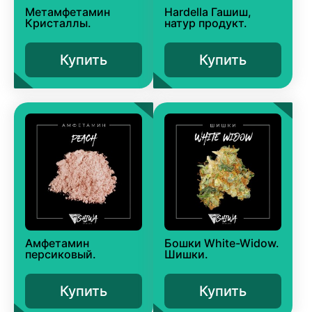
Метамфетамин
Hardella Гашиш,
Кристаллы.
натур продукт.
Купить
Купить
Амфетамин
Бошки White-Widow.
персиковый.
Шишки.
Купить
Купить