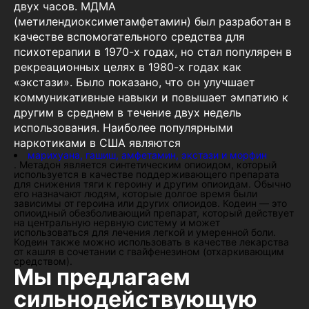
двух часов. МДМА
(метилендиоксиметамфетамин) был разработан в
качестве вспомогательного средства для
психотерапии в 1970-х годах, но стал популярен в
рекреационных целях в 1980-х годах как
«экстази». Было показано, что он улучшает
коммуникативные навыки и повышает эмпатию к
другим в среднем в течение двух недель
использования. Наиболее популярными
наркотиками в США являются
марихуана, гашиш, амфетамин, экстази и морфин
. Метадон является синтетическим опиоидом, который
используется в качестве поддерживающего препарата
для снижения тяги к героину и другим опиоидам. Обычно
его назначают людям, которые долгое время были
зависимы от героина или других опиоидов. Кодеин — это
опиоидный обезболивающий препарат, который действует
на центральную нервную систему и может
использоваться для лечения легкой и умеренной боли.
Кодеин также можно использовать в качестве лекарства
от кашля в сочетании с гвайфенезином (отхаркивающим
средством).
Мы предлагаем
сильнодействующую