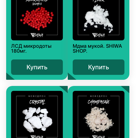
ЛСД микродоты
Мдма мукой. SHIWA
180мг.
SHOP.
Купить
Купить