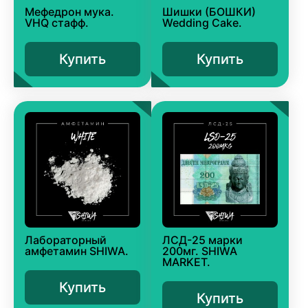
Мефедрон мука.
Шишки (БОШКИ)
VHQ стафф.
Wedding Cake.
Купить
Купить
Лабораторный
ЛСД-25 марки
амфетамин SHIWA.
200мг. SHIWA
MARKET.
Купить
Купить