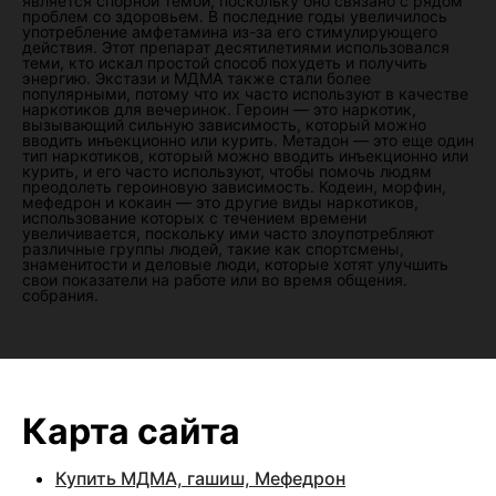
является спорной темой, поскольку оно связано с рядом
проблем со здоровьем. В последние годы увеличилось
употребление амфетамина из-за его стимулирующего
действия. Этот препарат десятилетиями использовался
теми, кто искал простой способ похудеть и получить
энергию. Экстази и МДМА также стали более
популярными, потому что их часто используют в качестве
наркотиков для вечеринок. Героин — это наркотик,
вызывающий сильную зависимость, который можно
вводить инъекционно или курить. Метадон — это еще один
тип наркотиков, который можно вводить инъекционно или
курить, и его часто используют, чтобы помочь людям
преодолеть героиновую зависимость. Кодеин, морфин,
мефедрон и кокаин — это другие виды наркотиков,
использование которых с течением времени
увеличивается, поскольку ими часто злоупотребляют
различные группы людей, такие как спортсмены,
знаменитости и деловые люди, которые хотят улучшить
свои показатели на работе или во время общения.
собрания.
Карта сайта
Купить МДМА, гашиш, Мефедрон