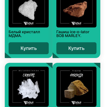
Белый кристалл
Гашиш ice-o-lator
МДМА.
BOB MARLEY.
Купить
Купить