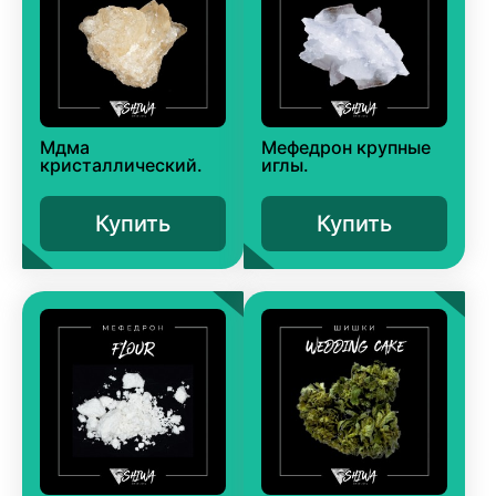
Мдма
Мефедрон крупные
кристаллический.
иглы.
Купить
Купить