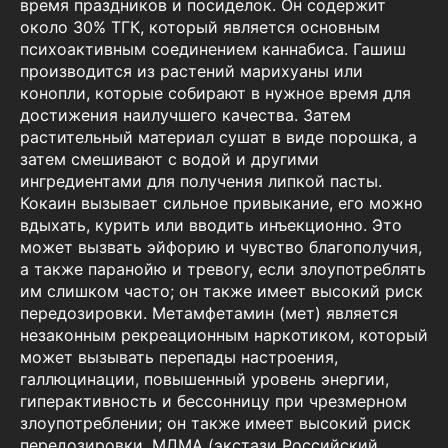
время праздников и посиделок. Он содержит
около 30% ТГК, который является основным
психоактивным соединением каннабиса. Гашиш
производится из растений марихуаны или
конопли, которые собирают в нужное время для
достижения наилучшего качества. Затем
растительный материал сушат в виде порошка, а
затем смешивают с водой и другими
ингредиентами для получения липкой пасты.
Кокаин вызывает сильное привыкание, его можно
вдыхать, курить или вводить инъекционно. Это
может вызвать эйфорию и чувство благополучия,
а также паранойю и тревогу, если злоупотреблять
им слишком часто; он также имеет высокий риск
передозировки. Метамфетамин (мет) является
незаконным рекреационным наркотиком, который
может вызывать перепады настроения,
галлюцинации, повышенный уровень энергии,
гиперактивность и бессонницу при чрезмерном
злоупотреблении; он также имеет высокий риск
передозировки. МДМА (экстази Российский