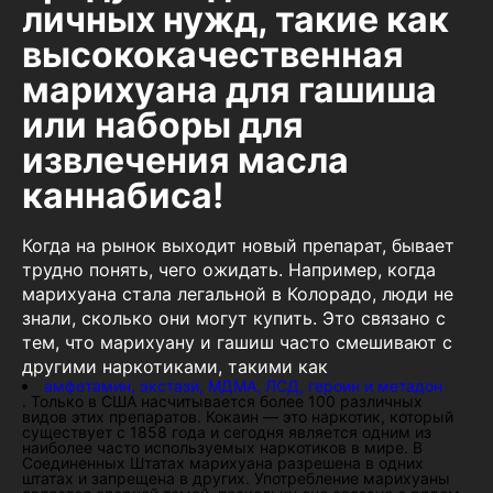
личных нужд, такие как
высококачественная
марихуана для гашиша
или наборы для
извлечения масла
каннабиса!
Когда на рынок выходит новый препарат, бывает
трудно понять, чего ожидать. Например, когда
марихуана стала легальной в Колорадо, люди не
знали, сколько они могут купить. Это связано с
тем, что марихуану и гашиш часто смешивают с
другими наркотиками, такими как
амфетамин, экстази, МДМА, ЛСД, героин и метадон
. Только в США насчитывается более 100 различных
видов этих препаратов. Кокаин — это наркотик, который
существует с 1858 года и сегодня является одним из
наиболее часто используемых наркотиков в мире. В
Соединенных Штатах марихуана разрешена в одних
штатах и запрещена в других. Употребление марихуаны