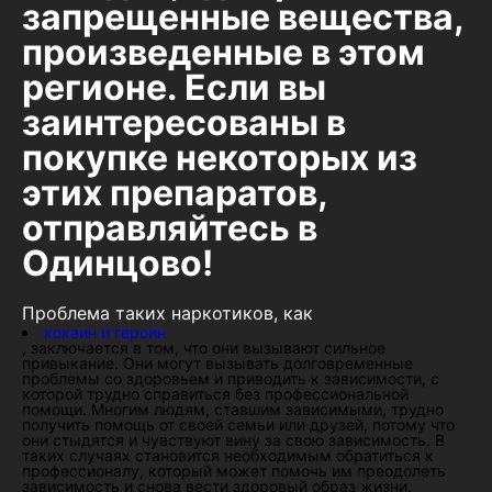
запрещенные вещества,
произведенные в этом
регионе. Если вы
заинтересованы в
покупке некоторых из
этих препаратов,
отправляйтесь в
Одинцово!
Проблема таких наркотиков, как
кокаин и героин
, заключается в том, что они вызывают сильное
привыкание. Они могут вызывать долговременные
проблемы со здоровьем и приводить к зависимости, с
которой трудно справиться без профессиональной
помощи. Многим людям, ставшим зависимыми, трудно
получить помощь от своей семьи или друзей, потому что
они стыдятся и чувствуют вину за свою зависимость. В
таких случаях становится необходимым обратиться к
профессионалу, который может помочь им преодолеть
зависимость и снова вести здоровый образ жизни.